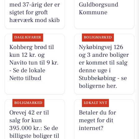
med 37-årig der er
Guldborgsund
sigtet for groft
Kommune
hærværk mod skib
DAGLIGVARER
BOLIGMARKED
Kohberg brød til
Nykøbingvej 126
kun 12 kr. og
og 3 andre boliger
Navito tun til 9 kr.
er kommet til salg
- Se de lokale
denne uge i
Netto tilbud
Stubbekøbing - se
boligerne her.
BOLIGMARKED
LOKALT NYT
Orevej 42 er til
Betaler du for
salg for kun
meget for dit
395.000 kr.: Se de
internet?
billigste boliger til