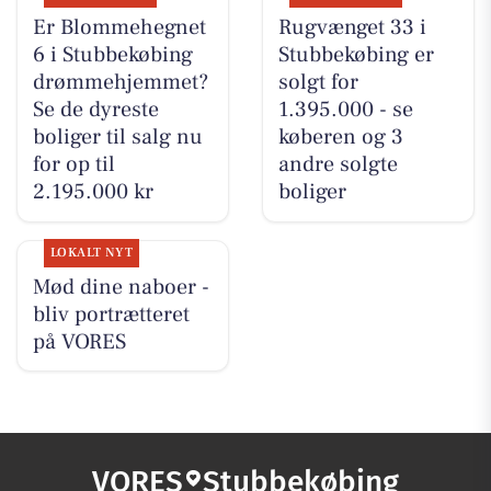
Er Blommehegnet
Rugvænget 33 i
6 i Stubbekøbing
Stubbekøbing er
drømmehjemmet?
solgt for
Se de dyreste
1.395.000 - se
boliger til salg nu
køberen og 3
for op til
andre solgte
2.195.000 kr
boliger
LOKALT NYT
Mød dine naboer -
bliv portrætteret
på VORES
VORES
Stubbekøbing