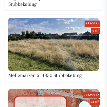
Stubbekøbing
85.000 kr
2
0 m
Møllemarken 5, 4850 Stubbekøbing
745.000 kr
2
73 m