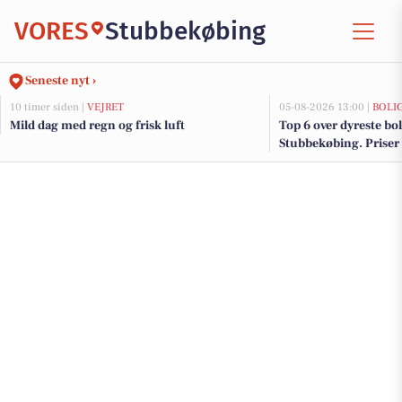
VORES
Stubbekøbing
Seneste nyt ›
10 timer siden |
VEJRET
05-08-2026 13:00 |
BOLI
Mild dag med regn og frisk luft
Top 6 over dyreste boli
Stubbekøbing. Priser 