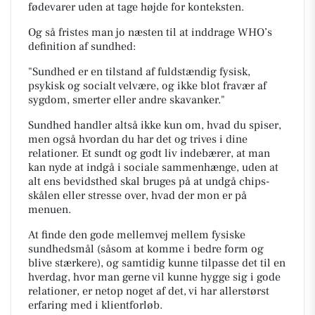
fødevarer uden at tage højde for konteksten.
Og så fristes man jo næsten til at inddrage WHO’s
definition af sundhed:
"Sundhed er en tilstand af fuldstændig fysisk,
psykisk og socialt velvære, og ikke blot fravær af
sygdom, smerter eller andre skavanker."
Sundhed handler altså ikke kun om, hvad du spiser,
men også hvordan du har det og trives i dine
relationer. Et sundt og godt liv indebærer, at man
kan nyde at indgå i sociale sammenhænge, uden at
alt ens bevidsthed skal bruges på at undgå chips-
skålen eller stresse over, hvad der mon er på
menuen.
At finde den gode mellemvej mellem fysiske
sundhedsmål (såsom at komme i bedre form og
blive stærkere), og samtidig kunne tilpasse det til en
hverdag, hvor man gerne vil kunne hygge sig i gode
relationer, er netop noget af det, vi har allerstørst
erfaring med i klientforløb.