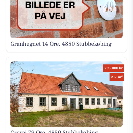
Granhegnet 14 Ore, 4850 Stubbekøbing
795.000 kr
2
217 m
Orevej 79 Ore, 4850 Stubbekøbing