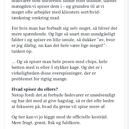
madvarer som universelt sunde eller usunde, uanset
mængden vi spiser dem i – og grunden til at vi
meget ofte arbejder med klienters sort/hvid-
tænkning omkring mad.
For hvis man har forbudt sig selv noget, så bliver det
mere spændende. Og lige så snart man uundgåeligt
falder i og spiser en lille smule, så dukker ”øv, hvor
er jeg dårlig, nu kan det hele være lige meget!”-
tanken op.
… Og så spiser man hele posen med chips, hele
bøtten med is eller 5 stykker kage. Og det er i
virkeligheden disse overspisninger, der er
problemet for rigtig mange.
Hvad spiser du ellers?
Netop fordi det at forbyde fødevarer er unødvendigt
og har det med at give bagslag, så er det ofte bedre
at fokusere på, hvad du gerne vil spise mere af.
Og her kan vi jo kigge mod de officielle kostråd.
Mere frugt, grønt, fisk og fuldkorn.