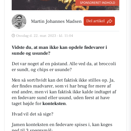
Martin Johannes Madsen
Del artikel
Onsdag d. 22. mar. 2023 - kl. 11:04
Vidste du, at man ikke kan opdele fødevarer i
sunde og usunde?
Det var noget af en påstand. Alle ved da, at broccoli
er sundt, og chips er usunde?
Men så sort/hvidt kan det faktisk ikke stilles op. Ja,
der findes madvarer, som vi har brug for mere af
end andre, men vi kan faktisk ikke kalde indtaget af
en fødevare sund eller usund, uden først at have
taget højde for
konteksten
.
Hvad vil det så sige?
Jamen konteksten en fødevare spises i, kan koges
ned til 3 spørgsmål: