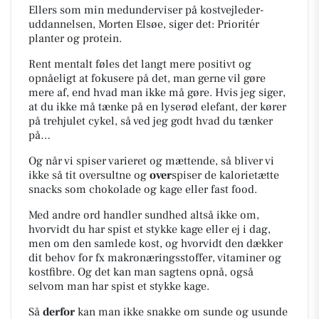
Ellers som min medunderviser på kostvejleder-
uddannelsen, Morten Elsøe, siger det: Prioritér
planter og protein.
Rent mentalt føles det langt mere positivt og
opnåeligt at fokusere på det, man gerne vil gøre
mere af, end hvad man ikke må gøre. Hvis jeg siger,
at du ikke må tænke på en lyserød elefant, der kører
på trehjulet cykel, så ved jeg godt hvad du tænker
på…
Og når vi spiser varieret og mættende, så bliver vi
ikke så tit oversultne og
over
spiser de kalorietætte
snacks som chokolade og kage eller fast food.
Med andre ord handler sundhed altså ikke om,
hvorvidt du har spist et stykke kage eller ej i dag,
men om den samlede kost, og hvorvidt den dækker
dit behov for fx makronæringsstoffer, vitaminer og
kostfibre. Og det kan man sagtens opnå, også
selvom man har spist et stykke kage.
Så
derfor
kan man ikke snakke om sunde og usunde