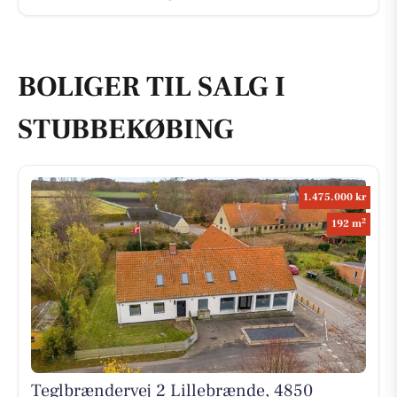
BOLIGER TIL SALG I
STUBBEKØBING
1.475.000 kr
2
192 m
Teglbrændervej 2 Lillebrænde, 4850