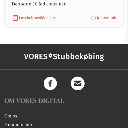
Den sorte 20 fod container
Læs hele artiklen her
Kopiér link
VORES
Stubbekøbing
OM VORES DIGITAL
Om os
For annoncører