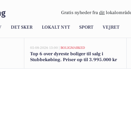
ng
Gratis nyheder fra
dit
lokalområde
V
DET SKER
LOKALT NYT
SPORT
VEJRET
05-08-2026 13:00 |
BOLIGMARKED
Top 6 over dyreste boliger til salg i
Stubbekøbing. Priser op til 3.995.000 kr