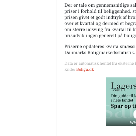
Der er tale om gennemsnitlige salg
priser i forhold til beliggenhed, s
prisen givet et godt indtryk af hv
over et kvartal og dermed et begræ
om større udsving fra kvartal til 
prisudviklingen generelt på boli
Priserne opdateres kvartalsmæssig
Danmarks Boligmarkedsstatistik.
Data er automatisk hentet fra eksterne 
Kilde:
Boliga.dk