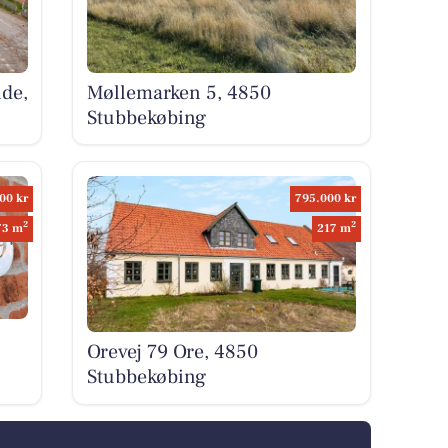
de,
Møllemarken 5, 4850
Stubbekøbing
00 kr
795.000 kr
2
2
73 m
217 m
Orevej 79 Ore, 4850
Stubbekøbing