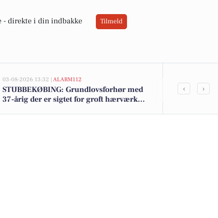
 -
direkte i din indbakke
Tilmeld
03-08-2026 13:32 |
ALARM112
02-08-2026 16:01
‹
›
STUBBEKØBING: Grundlovsforhør med
Kohberg brød
37-årig der er sigtet for groft hærværk
til 9 kr. - Se
mod skib