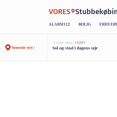
VORES
Stubbekøbi
ALARM112
BOLIG
ERHVER
11 timer siden |
VEJRET
Seneste nyt ›
Sol og vind i dagens vejr