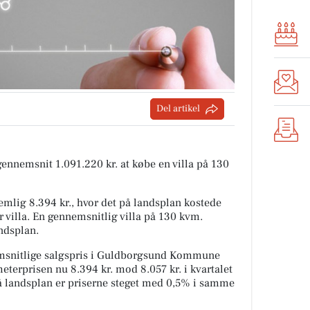
Del artikel
 gennemsnit 1.091.220 kr. at købe en villa på 130
mlig 8.394 kr., hvor det på landsplan kostede
r villa. En gennemsnitlig villa på 130 kvm.
andsplan.
msnitlige salgspris i Guldborgsund Kommune
meterprisen nu 8.394 kr. mod 8.057 kr. i kvartalet
På landsplan er priserne steget med 0,5% i samme