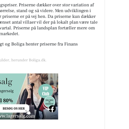
spriser. Priserne dækker over stor variation af
tørrelse, stand og så videre. Men udviklingen i
or priserne er på vej hen. Da priserne kun dækker
nset antal villaer vil der på lokalt plan være tale
kvartal. Priserne på landsplan fortæller mere om
gmarkedet.
t og Boliga henter priserne fra Finans
kilder, herunder Boliga.dk.