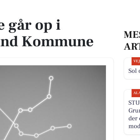
 Kommune
 går op i
ME
und Kommune
AR
VE
Sol 
AL
STU
Gru
der 
mod