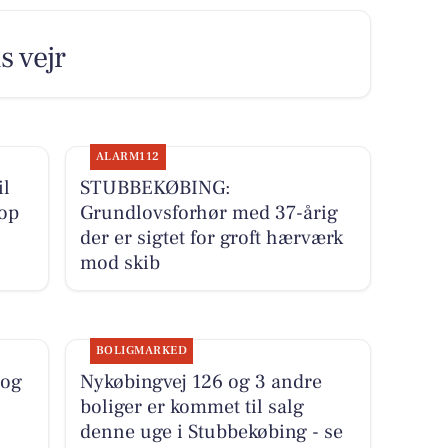
s vejr
ALARM112
il
STUBBEKØBING:
 op
Grundlovsforhør med 37-årig
der er sigtet for groft hærværk
mod skib
BOLIGMARKED
 og
Nykøbingvej 126 og 3 andre
boliger er kommet til salg
denne uge i Stubbekøbing - se