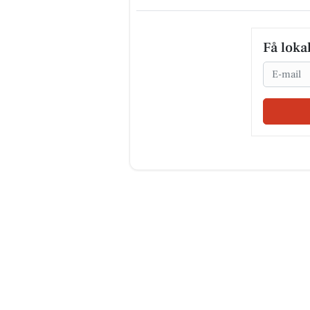
Få loka
Email