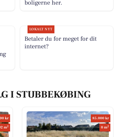
boligerne her.
LOKALT NYT
Betaler du for meget for dit
internet?
ing
LG I STUBBEKØBING
00 kr
85.000 kr
2
2
92 m
0 m