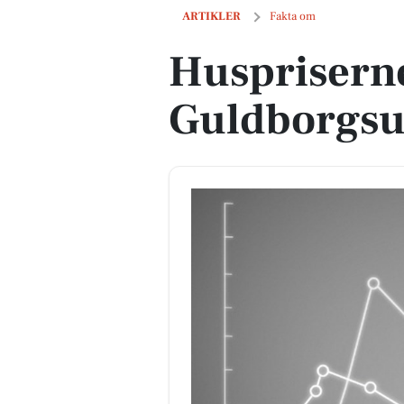
Huspriserne går op i Guldborgsund
ARTIKLER
Fakta om
Huspriserne
Guldborgs