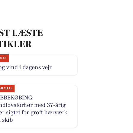
ST LÆSTE
TIKLER
JRET
og vind i dagens vejr
ARM112
BBEKØBING:
ndlovsforhør med 37-årig
er sigtet for groft hærværk
 skib