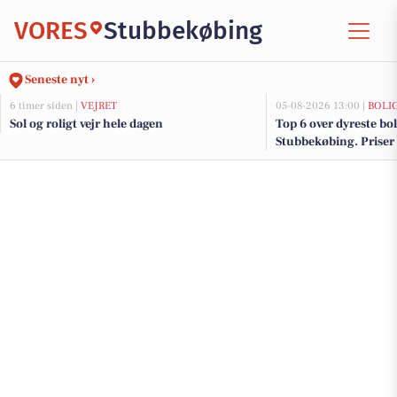
VORES
Stubbekøbing
Seneste nyt ›
6 timer siden |
VEJRET
05-08-2026 13:00 |
BOLI
Sol og roligt vejr hele dagen
Top 6 over dyreste boli
Stubbekøbing. Priser 