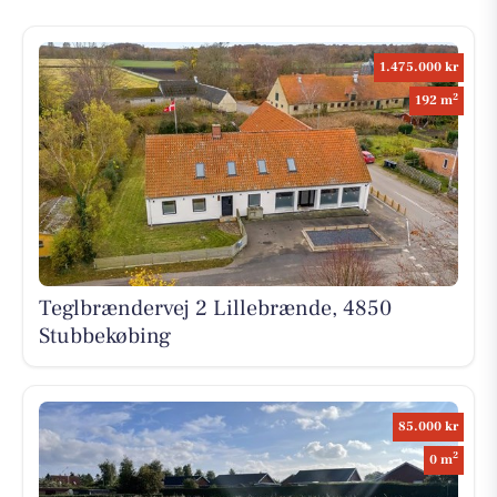
1.475.000 kr
2
192 m
Teglbrændervej 2 Lillebrænde, 4850
Stubbekøbing
85.000 kr
2
0 m