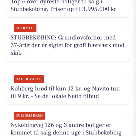
Top 6 over dyreste boliger til salg i
Stubbekøbing. Priser op til 3.995.000 kr
ALARM112
STUBBEKØBING: Grundlovsforhør med
37-årig der er sigtet for groft hærværk mod
skib
DAGLIGVARER
Kohberg brød til kun 12 kr. og Navito tun
til 9 kr. - Se de lokale Netto tilbud
BOLIGMARKED
Nykøbingvej 126 og 3 andre boliger er
kommet til salg denne uge i Stubbekøbing -