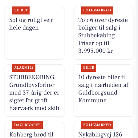
VEJRET
BOLIGMARKED
Sol og roligt vejr
Top 6 over dyreste
hele dagen
boliger til salg i
Stubbekøbing.
Priser op til
3.995.000 kr
ALARM112
BILER
STUBBEKØBING:
10 dyreste biler til
Grundlovsforhør
salg i nærheden af
med 37-årig der er
Guldborgsund
sigtet for groft
Kommune
hærværk mod skib
DAGLIGVARER
BOLIGMARKED
Kohberg brød til
Nykøbingvej 126