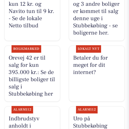
kun 12 kr. og
og 3 andre boliger
Navito tun til 9 kr.
er kommet til salg
- Se de lokale
denne uge i
Netto tilbud
Stubbekøbing - se
boligerne her.
BOLIGMARKED
LOKALT NYT
Orevej 42 er til
Betaler du for
salg for kun
meget for dit
395.000 kr.: Se de
internet?
billigste boliger til
salg i
Stubbekøbing her
ALARM112
ALARM112
Indbrudstyv
Uro på
anholdt i
Stubbekøbing