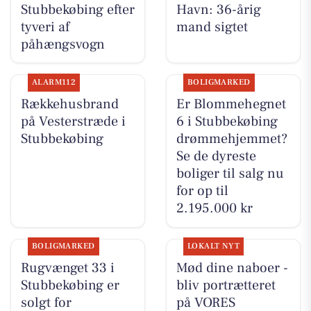
Stubbekøbing efter
Havn: 36-årig
tyveri af
mand sigtet
påhængsvogn
ALARM112
BOLIGMARKED
Rækkehusbrand
Er Blommehegnet
på Vesterstræde i
6 i Stubbekøbing
Stubbekøbing
drømmehjemmet?
Se de dyreste
boliger til salg nu
for op til
2.195.000 kr
BOLIGMARKED
LOKALT NYT
Rugvænget 33 i
Mød dine naboer -
Stubbekøbing er
bliv portrætteret
solgt for
på VORES