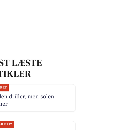
ST LÆSTE
TIKLER
JRET
en driller, men solen
mer
ARM112