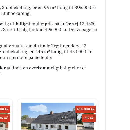
 Stubbekøbing, er en 96 m² bolig til 395.000 kr
 i Stubbekøbing.
lig til billigst mulig pris, så er Orevej 12 4850
3 m² til salg for kun 495.000 kr. Det vil sige en
 alternativ, kan du finde Teglbrændervej 7
tubbekøbing, en 145 m² bolig, til 450.000 kr.
ndnu nærmere på nedenfor.
for at finde en overkommelig bolig eller et
!
00 kr
450.000 kr
2
2
96 m
145 m