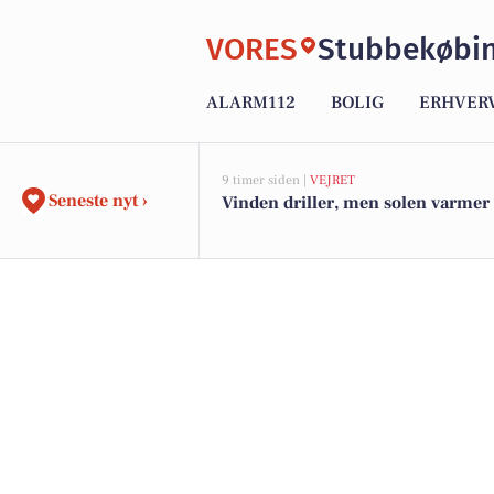
VORES
Stubbekøbi
ALARM112
BOLIG
ERHVER
9 timer siden |
VEJRET
Seneste nyt ›
Vinden driller, men solen varmer