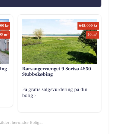
00 kr
645.000 kr
2
2
05 m
50 m
ing
Rørsangervænget 9 Sortsø 4850
Stubbekøbing
Få gratis salgsvurdering på din
bolig ›
kilder, herunder Boliga.