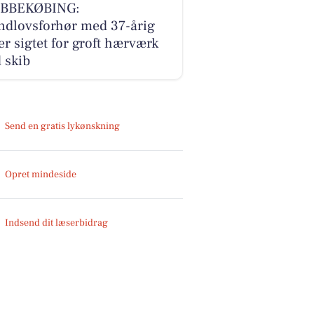
BBEKØBING:
ndlovsforhør med 37-årig
er sigtet for groft hærværk
 skib
Send en gratis lykønskning
Opret mindeside
Indsend dit læserbidrag