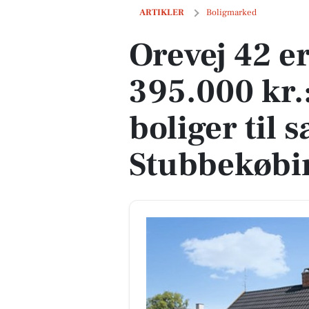
Orevej 42 er til salg for kun 395.000 kr.
ARTIKLER
Boligmarked
Orevej 42 er
395.000 kr.:
boliger til s
Stubbekøbi