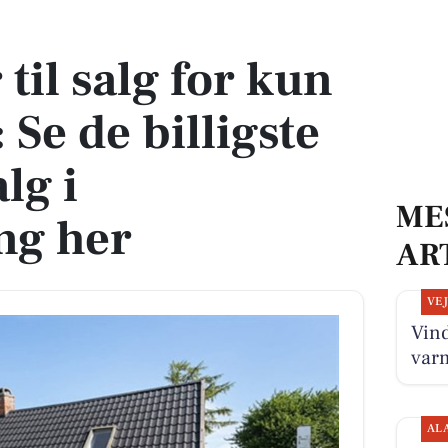
: Se de billigste boliger til salg i Stubbekøbing her
 til salg for kun
 Se de billigste
alg i
ME
ng her
AR
VE
Vind
var
AL