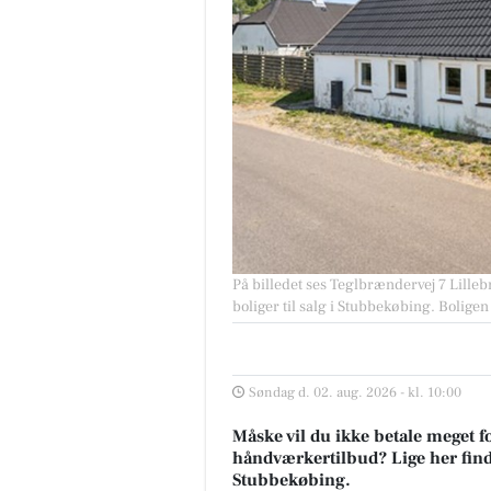
På billedet ses Teglbrændervej 7 Lille
boliger til salg i Stubbekøbing. Boligen
Søndag d. 02. aug. 2026 - kl. 10:00
Måske vil du ikke betale meget fo
håndværkertilbud? Lige her finder
Stubbekøbing.