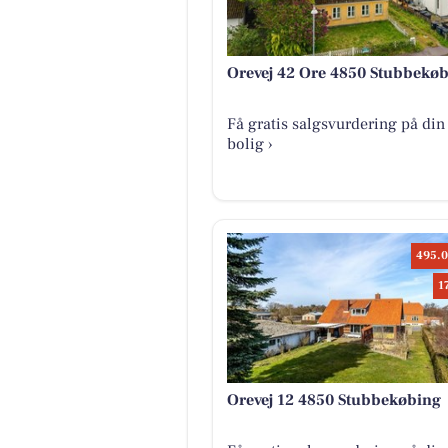
Orevej 42 Ore 4850 Stubbekø
Få gratis salgsvurdering på din
bolig ›
495.0
1
Orevej 12 4850 Stubbekøbing