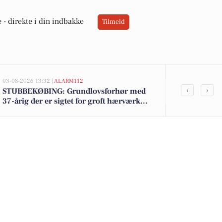
 -
direkte i din indbakke
Tilmeld
03-08-2026 13:32 |
ALARM112
02-08-2026 16:01
‹
›
STUBBEKØBING: Grundlovsforhør med
Kohberg brød
37-årig der er sigtet for groft hærværk
til 9 kr. - Se
mod skib