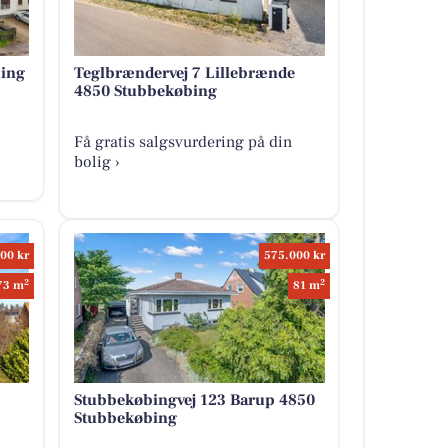
bing
Teglbrændervej 7 Lillebrænde
4850 Stubbekøbing
Få gratis salgsvurdering på din
bolig ›
00 kr
575.000 kr
2
2
73 m
81 m
Stubbekøbingvej 123 Barup 4850
Stubbekøbing