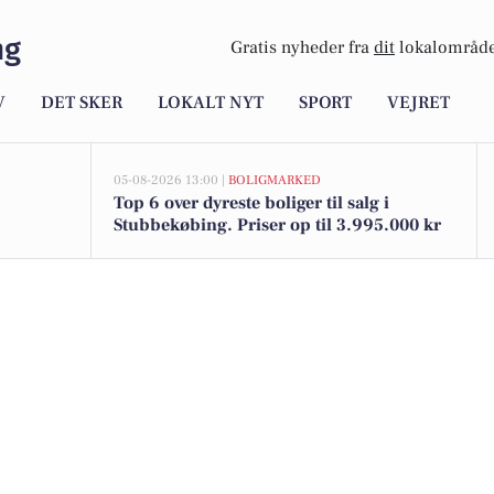
ng
Gratis nyheder fra
dit
lokalområde
V
DET SKER
LOKALT NYT
SPORT
VEJRET
05-08-2026 13:00 |
BOLIGMARKED
Top 6 over dyreste boliger til salg i
Stubbekøbing. Priser op til 3.995.000 kr