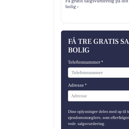
Få gratis salgsvurdering på din
bolig ›
FÅ TRE GRATIS S
BOLIG
Telefonnummer *
Adresse *
Adresse
Dine oplysninger deles med op til t
ejendomsmæglere, som efterfølgend
vedr. salgsvurdering.