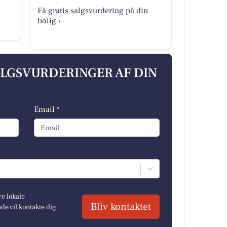
Få gratis salgsvurdering på din
bolig ›
ALGSVURDERINGER AF DIN
Email *
re lokale
Bliv kontaktet
e vil kontakte dig