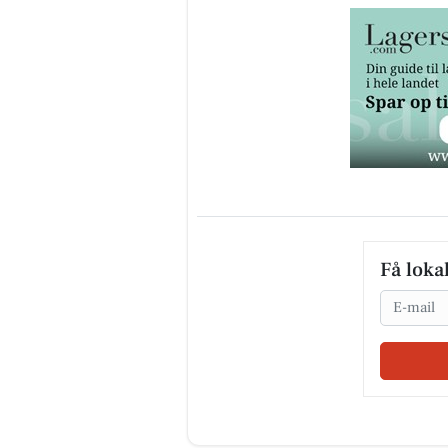
Få loka
Email