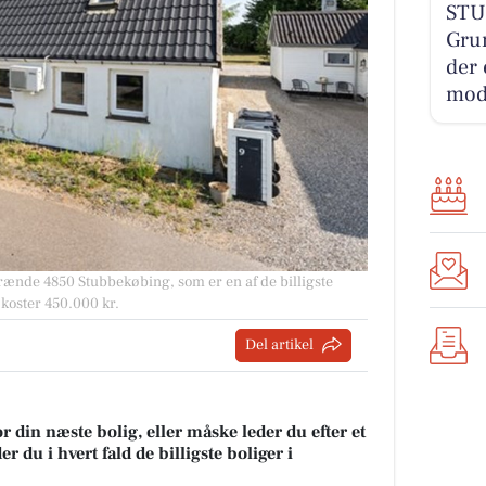
STU
Gru
der 
mod
brænde 4850 Stubbekøbing, som er en af de billigste
 koster 450.000 kr.
Del artikel
r din næste bolig, eller måske leder du efter et
 du i hvert fald de billigste boliger i