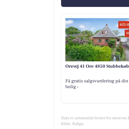
625.0
1
Orevej 41 Ore 4850 Stubbekøb
Få gratis salgsvurdering på din
bolig ›
Data er automatisk hentet fra eksterne 
Kilde: Boliga