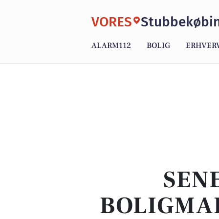
VORES
Stubbekøbi
ALARM112
BOLIG
ERHVER
SENE
BOLIGMAR