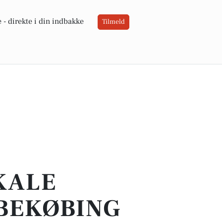
 -
direkte i din indbakke
Tilmeld
OKALE
BBEKØBING