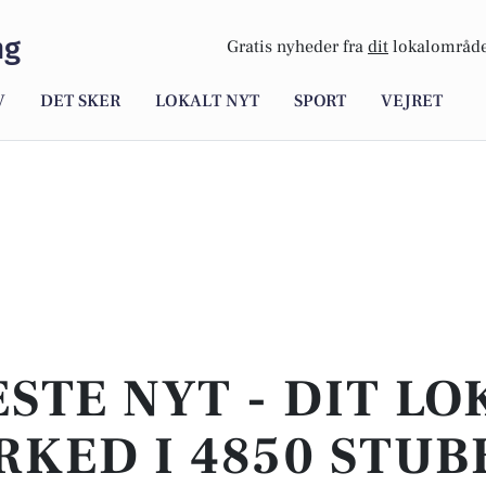
ng
Gratis nyheder fra
dit
lokalområde
V
DET SKER
LOKALT NYT
SPORT
VEJRET
STE NYT - DIT L
KED I 4850 STU