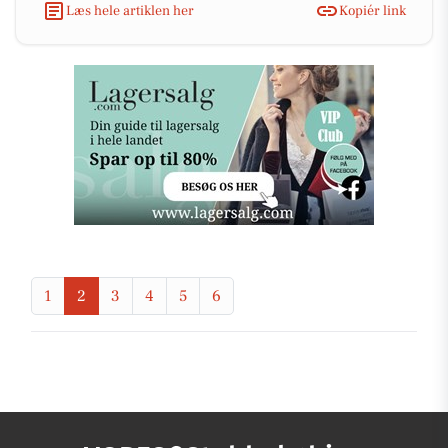
Læs hele artiklen her
Kopiér link
1
2
3
4
5
6