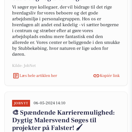
Vi søger nye kollegaer, der vil bidrage til det rige
hverdagsliv for vores beboere og det gode
arbejdsmiljø i personalegruppen. Hos os er
hverdagen alt andet end kedelig - vi sætter borgerne
i centrum og stræber efter at gøre vores
arbejdsplads endnu mere fantastisk end den
allerede er. Vores center er beliggende i den smukke
by Stubbekøbing, hvor naturen er lige uden for
døren.
Kilde: JobNet
Læs hele artiklen her
Kopiér link
06-05-2024 14:10
JOBNYT
🎨 Spændende Karrieremulighed:
Dygtig Malersvend Søges til
projekter på Falster! 🖌️