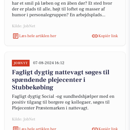
har et smil på læben og en åben dør? Et sted hvor
der er plads til alle, højt til loftet og masser af
humor i personalegruppen? En arbejdsplads...
Kilde: JobNet
Læs hele artiklen her
Kopiér link
07-08-2024 16:12
JOBNYT
Fagligt dygtig nattevagt søges til
spændende plejecenter i
Stubbekøbing
Fagligt dygtig Social -og sundhedshjælper med en
positiv tilgang til borgere og kollegaer, søges til
Plejecenter Præstemarken i nattevagt.
Kilde: JobNet
Læs hele artiklen her
Kopiér link