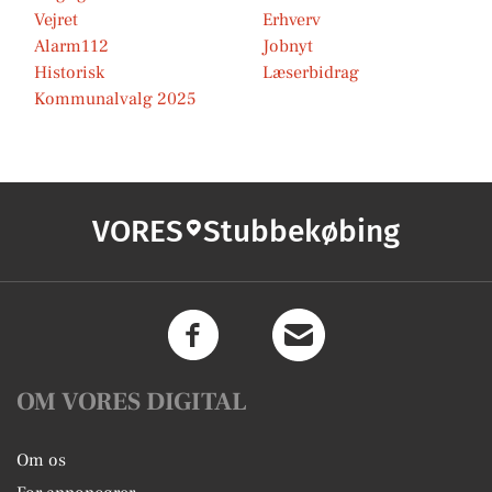
Vejret
Erhverv
Alarm112
Jobnyt
Historisk
Læserbidrag
Kommunalvalg 2025
VORES
Stubbekøbing
OM VORES DIGITAL
Om os