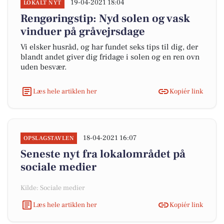
19-04-2021 18:04
LOKALT NYT
Rengøringstip: Nyd solen og vask
vinduer på gråvejrsdage
Vi elsker husråd, og har fundet seks tips til dig, der
blandt andet giver dig fridage i solen og en ren ovn
uden besvær.
Læs hele artiklen her
Kopiér link
18-04-2021 16:07
OPSLAGSTAVLEN
Seneste nyt fra lokalområdet på
sociale medier
Kilde: Sociale medier
Læs hele artiklen her
Kopiér link