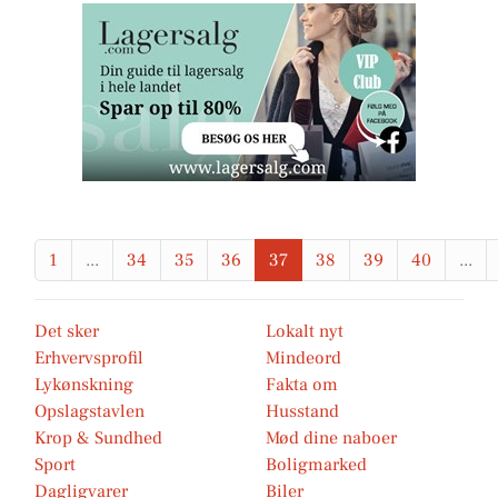
1
...
34
35
36
37
38
39
40
...
Det sker
Lokalt nyt
Erhvervsprofil
Mindeord
Lykønskning
Fakta om
Opslagstavlen
Husstand
Krop & Sundhed
Mød dine naboer
Sport
Boligmarked
Dagligvarer
Biler