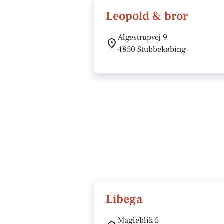
Leopold & bror
Algestrupvej 9
4850 Stubbekøbing
Libega
Magleblik 5