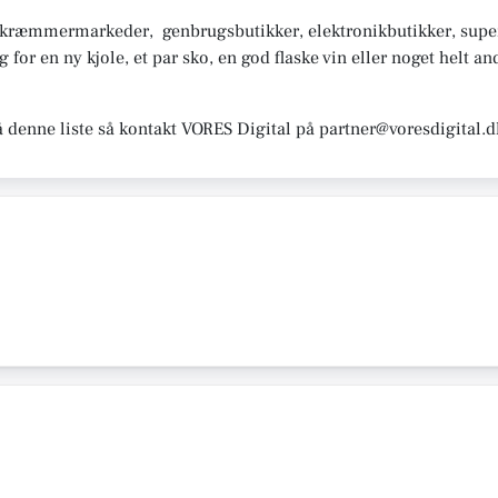
, kræmmermarkeder, genbrugsbutikker, elektronikbutikker, sup
or en ny kjole, et par sko, en god flaske vin eller noget helt and
å denne liste så kontakt VORES Digital på partner@voresdigital.d