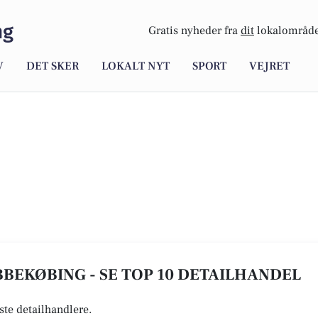
ng
Gratis nyheder fra
dit
lokalområde
V
DET SKER
LOKALT NYT
SPORT
VEJRET
BEKØBING - SE TOP 10 DETAILHANDEL
ste detailhandlere.