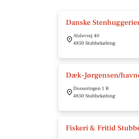
Danske Stenhuggerie
Alslevvej 40
4850 Stubbekøbing
Dæk-Jørgensen/havne
Dosseringen 1 B
4850 Stubbekøbing
Fiskeri & Fritid Stub