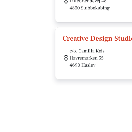
Lillebrændevej 48
4850 Stubbekøbing
Creative Design Studi
c/o. Camilla Keis
Havremarken 55
4690 Haslev