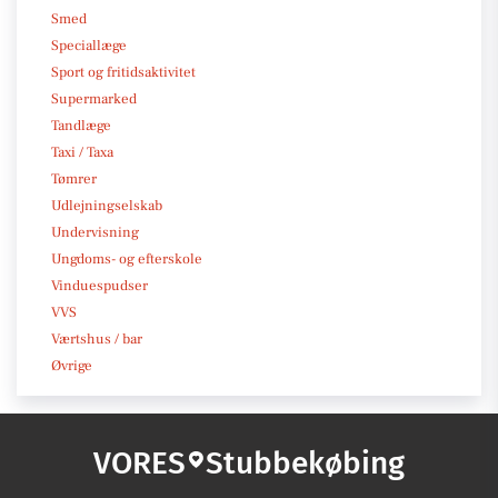
Smed
Speciallæge
Sport og fritidsaktivitet
Supermarked
Tandlæge
Taxi / Taxa
Tømrer
Udlejningselskab
Undervisning
Ungdoms- og efterskole
Vinduespudser
VVS
Værtshus / bar
Øvrige
VORES
Stubbekøbing