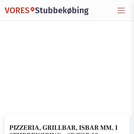
VORES
Stubbekøbing
PIZZERIA, GRILLBAR, ISBAR MM. I