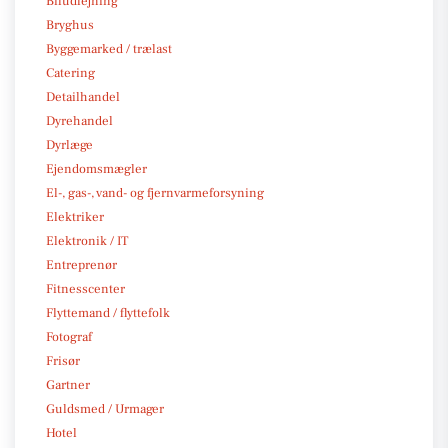
Biludlejning
Bryghus
Byggemarked / trælast
Catering
Detailhandel
Dyrehandel
Dyrlæge
Ejendomsmægler
El-, gas-, vand- og fjernvarmeforsyning
Elektriker
Elektronik / IT
Entreprenør
Fitnesscenter
Flyttemand / flyttefolk
Fotograf
Frisør
Gartner
Guldsmed / Urmager
Hotel