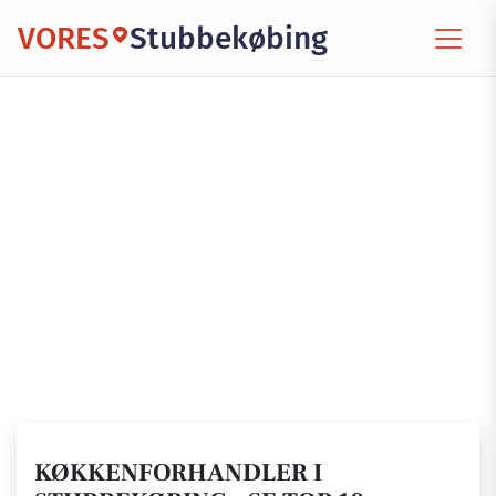
VORES
Stubbekøbing
KØKKENFORHANDLER I