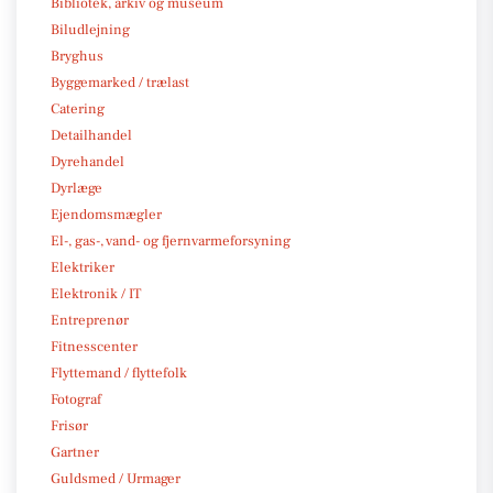
Bibliotek, arkiv og museum
Biludlejning
Bryghus
Byggemarked / trælast
Catering
Detailhandel
Dyrehandel
Dyrlæge
Ejendomsmægler
El-, gas-, vand- og fjernvarmeforsyning
Elektriker
Elektronik / IT
Entreprenør
Fitnesscenter
Flyttemand / flyttefolk
Fotograf
Frisør
Gartner
Guldsmed / Urmager