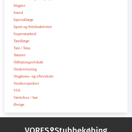
Slagter
Smed
Speciallæge
Sport og fritidsaktivitet
Supermarked
Tandlæge
Taxi / Taxa
Tømrer
Udlejningselskab
Undervisning
Ungdoms- og efterskole
Vinduespudser
VVS
Værtshus / bar
Øvrige
VORES
Stubbekøbing