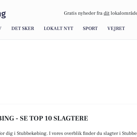
ng
Gratis nyheder fra
dit
lokalområde
V
DET SKER
LOKALT NYT
SPORT
VEJRET
ING - SE TOP 10 SLAGTERE
 for dig i Stubbekøbing. I vores overblik finder du slagter i Stub