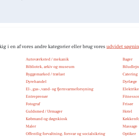
kig i en af vores andre kategorier eller brug vores
udvidet søgni
Autoværksted / mekanik
Bager
Bibliotek, arkiv og museum
Biludlej
Byggemarked / trælast
Catering
Dyrehandel
Dyrlæge
El-, gas-, vand- og fjernvarmeforsyning
Elektrike
Entreprenør
Fitnessc
Fotograf
Frisør
Guldsmed / Urmager
Hotel
Købmand og døgnkiosk
Køkkenfo
Maler
Massage
Offentlig forvaltning, forsvar og socialsikring
Optiker