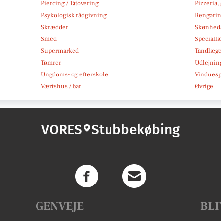
Piercing / Tatovering
Pizzeria,
Psykologisk rådgivning
Rengøri
Skrædder
Skønheds
Smed
Speciall
Supermarked
Tandlæg
Tømrer
Udlejnin
Ungdoms- og efterskole
Vindues
Værtshus / bar
Øvrige
VORES
Stubbekøbing
GENVEJE
BLI