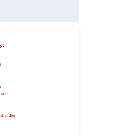
ng
.
ning
r
enter
rhandler