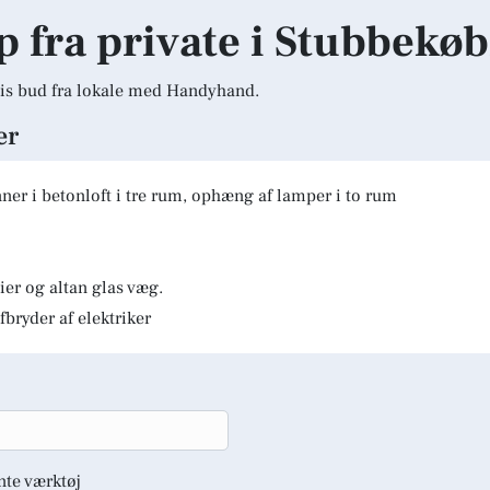
lp fra private i Stubbekø
is bud fra lokale med Handyhand.
er
er i betonloft i tre rum, ophæng af lamper i to rum
er og altan glas væg.
fbryder af elektriker
nte værktøj