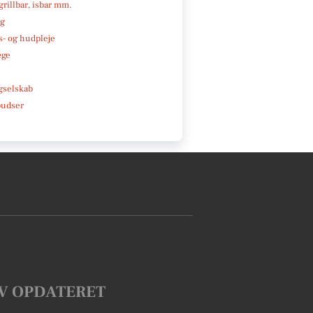
 grillbar, isbar mm.
ng
- og hudpleje
æge
e
gselskab
pudser
V OPDATERET